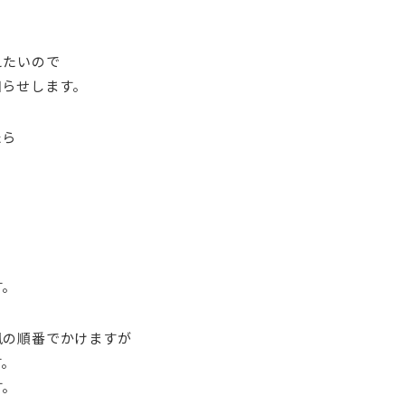
えたいので
知らせします。
たら
。
す。
風の順番でかけますが
す。
す。