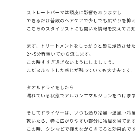
ストレートパーマは頭皮に影響もありますし
できるだけ普段のヘアケアで少しでも広がりを抑
こちらのスタイリストにも聞いた情報を交えてお
まず、トリートメントをしっかりと髪に浸透させ
2〜5分程置いてから流します。
この時すすぎ過ぎないようにしましょう。
まだヌルットした感じが残っていても大丈夫です
タオルドライをしたら
濡れている状態でアルガンエマルジョンをつけま
そしてドライヤーは、いつも通り冷風→温風→冷
乾いたら、特に広がりやすい部分に冷風を当てま
この時、クシなどで抑えながら当てると効果的で